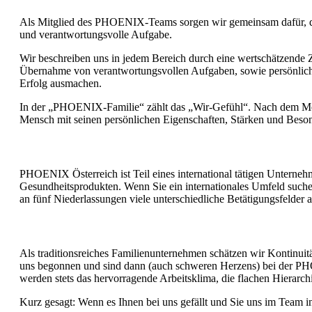
Als Mitglied des PHOENIX-Teams sorgen wir gemeinsam dafür, dass
und verantwortungsvolle Aufgabe.
Wir beschreiben uns in jedem Bereich durch eine wertschätzende 
Übernahme von verantwortungsvollen Aufgaben, sowie persönliche 
Erfolg ausmachen.
In der „PHOENIX-Familie“ zählt das „Wir-Gefühl“. Nach dem Mott
Mensch mit seinen persönlichen Eigenschaften, Stärken und Beso
PHOENIX Österreich ist Teil eines international tätigen Unterne
Gesundheitsprodukten. Wenn Sie ein internationales Umfeld such
an fünf Niederlassungen viele unterschiedliche Betätigungsfelder a
Als traditionsreiches Familienunternehmen schätzen wir Kontinuität 
uns begonnen und sind dann (auch schweren Herzens) bei der PHOE
werden stets das hervorragende Arbeitsklima, die flachen Hierar
Kurz gesagt: Wenn es Ihnen bei uns gefällt und Sie uns im Team i