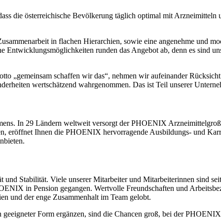
 die österreichische Bevölkerung täglich optimal mit Arzneimitteln u
Zusammenarbeit in flachen Hierarchien, sowie eine angenehme und mod
Entwicklungsmöglichkeiten runden das Angebot ab, denn es sind unser
o „gemeinsam schaffen wir das“, nehmen wir aufeinander Rücksicht un
nderheiten wertschätzend wahrgenommen. Das ist Teil unserer Unterne
hmens. In 29 Ländern weltweit versorgt der PHOENIX Arzneimittelgroß
en, eröffnet Ihnen die PHOENIX hervorragende Ausbildungs- und Karri
nbieten.
und Stabilität. Viele unserer Mitarbeiter und Mitarbeiterinnen sind seit
NIX in Pension gegangen. Wertvolle Freundschaften und Arbeitsbezieh
chien und der enge Zusammenhalt im Team gelobt.
n geeigneter Form ergänzen, sind die Chancen groß, bei der PHOENIX vi