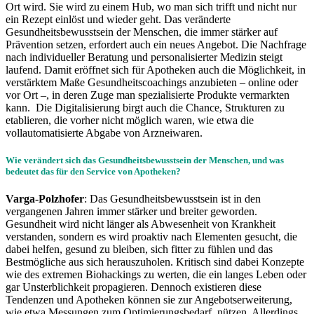
Ort wird. Sie wird zu einem Hub, wo man sich trifft und nicht nur
ein Rezept einlöst und wieder geht. Das veränderte
Gesundheitsbewusstsein der Menschen, die immer stärker auf
Prävention setzen, erfordert auch ein neues Angebot. Die Nachfrage
nach individueller Beratung und personalisierter Medizin steigt
laufend. Damit eröffnet sich für Apotheken auch die Möglichkeit, in
verstärktem Maße Gesundheitscoachings anzubieten – online oder
vor Ort –, in deren Zuge man spezialisierte Produkte vermarkten
kann. Die Digitalisierung birgt auch die Chance, Strukturen zu
etablieren, die vorher nicht möglich waren, wie etwa die
vollautomatisierte Abgabe von Arzneiwaren.
Wie verändert sich das Gesundheitsbewusstsein der Menschen, und was
bedeutet das für den Service von Apotheken?
Varga-Polzhofer
: Das Gesundheitsbewusstsein ist in den
vergangenen Jahren immer stärker und breiter geworden.
Gesundheit wird nicht länger als Abwesenheit von Krankheit
verstanden, sondern es wird proaktiv nach Elementen gesucht, die
dabei helfen, gesund zu bleiben, sich fitter zu fühlen und das
Bestmögliche aus sich herauszuholen. Kritisch sind dabei Konzepte
wie des extremen Biohackings zu werten, die ein langes Leben oder
gar Unsterblichkeit propagieren. Dennoch existieren diese
Tendenzen und Apotheken können sie zur Angebotserweiterung,
wie etwa Messungen zum Optimierungsbedarf, nützen. Allerdings