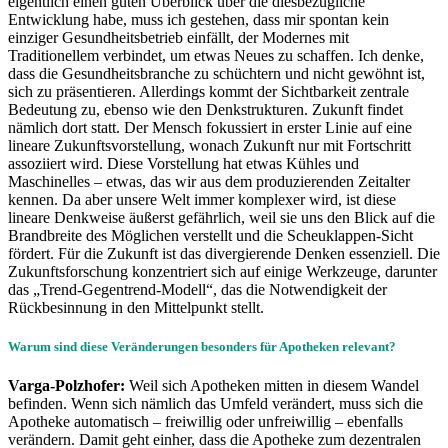
eigentlich einen guten Überblick über die diesbezügliche
Entwicklung habe, muss ich gestehen, dass mir spontan kein
einziger Gesundheitsbetrieb einfällt, der Modernes mit
Traditionellem verbindet, um etwas Neues zu schaffen. Ich denke,
dass die Gesundheitsbranche zu schüchtern und nicht gewöhnt ist,
sich zu präsentieren. Allerdings kommt der Sichtbarkeit zentrale
Bedeutung zu, ebenso wie den Denkstrukturen. Zukunft findet
nämlich dort statt. Der Mensch fokussiert in erster Linie auf eine
lineare Zukunftsvorstellung, wonach Zukunft nur mit Fortschritt
assoziiert wird. Diese Vorstellung hat etwas Kühles und
Maschinelles – etwas, das wir aus dem produzierenden Zeitalter
kennen. Da aber unsere Welt immer komplexer wird, ist diese
lineare Denkweise äußerst gefährlich, weil sie uns den Blick auf die
Brandbreite des Möglichen verstellt und die Scheuklappen-Sicht
fördert. Für die Zukunft ist das divergierende Denken essenziell. Die
Zukunftsforschung konzentriert sich auf einige Werkzeuge, darunter
das „Trend-Gegentrend-Modell“, das die Notwendigkeit der
Rückbesinnung in den Mittelpunkt stellt.
Warum sind diese Veränderungen besonders für Apotheken relevant?
Varga-Polzhofer:
Weil sich Apotheken mitten in diesem Wandel
befinden. Wenn sich nämlich das Umfeld verändert, muss sich die
Apotheke automatisch – freiwillig oder unfreiwillig – ebenfalls
verändern. Damit geht einher, dass die Apotheke zum dezentralen